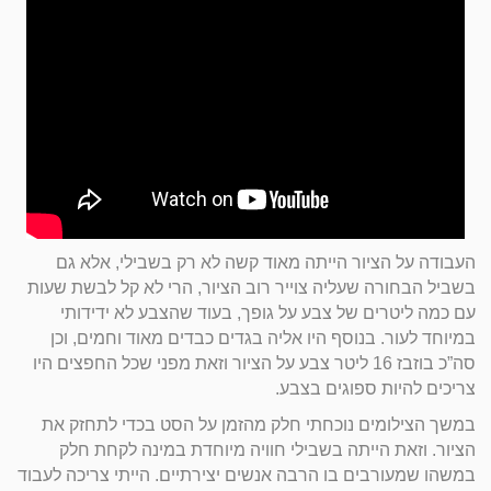
יצירת קשר
העבודה על הציור הייתה מאוד קשה לא רק בשבילי, אלא גם
בשביל הבחורה שעליה צוייר רוב הציור, הרי לא קל לבשת שעות
עם כמה ליטרים של צבע על גופך, בעוד שהצבע לא ידידותי
במיוחד לעור. בנוסף היו אליה בגדים כבדים מאוד וחמים, וכן
סה”כ בוזבז 16 ליטר צבע על הציור וזאת מפני שכל החפצים היו
צריכים להיות ספוגים בצבע.
במשך הצילומים נוכחתי חלק מהזמן על הסט בכדי לתחזק את
הציור. וזאת הייתה בשבילי חוויה מיוחדת במינה לקחת חלק
במשהו שמעורבים בו הרבה אנשים יצירתיים. הייתי צריכה לעבוד