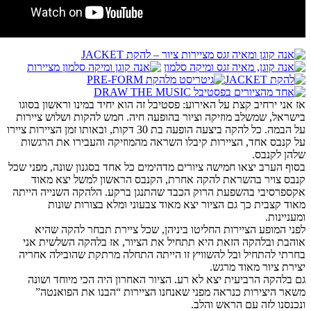
אז אני ירחיב קצת על האירוע: פסטיבל זה הוא יחיד במינו וראשון בסוגו
בישראל, שמשלב מוזיקה וציור בהופעה חיה. חמש להקות ושלוש ציירות
על הבמה. כל להקה ביצעה הופעה בת 30 דקות, ובאותו זמן הציירות ציירו
על קנבס אחד, הציירות קיבלו השראה מהמוזיקה והעבירו את הרגשות
שלהן לקנבס.
בסוף הערב יצאו חמישה ציורים מדהימים כל אחד בסגנון שונה, מפני שכל
קנבס צויר בהשראת להקה אחרת, הקנבס הראשון למשל יצא מאוד
אקספרסיבי בהשפעת הרוק הכבד שהתנגן ברקע. הלהקה השנייה הייתה
מאוד קצבית כך גם הציור יצא מאוד צבעוני ומלא בצורות שונות
ומעניינות.
לפני המופע הציירות החליטו ביניהן, שכל ציירת תבחר להקה שהיא
אוהבת ובלהקה הזאת היא תתחיל את הציור, אז בלהקה השלשית אני
בחרתי להתחיל ובל להשוויץ זו הייתה התחלה מרתקת שהובילה אחריה
יצירת ציור מאוד מרגש.
גם בלהקה הרביעית יצא לא רע. הציור האחרון היה הכי מיוחד ושונה
משאר היצירות כנראה מפני שאנחנו הציירות “הבנו את הפואנטה”
ונכנסנו לזה עם הראש והלב.