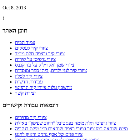
Oct 8, 2013
!
תוכן האתר
עמוד הבית
ציורי קיר לעסקים
ציורי קיר ורצפה תלת מימד
ציורי גרפיטי על קירות
ציורי שמן ואקריליק על בד קנבס
ציורי קיר לגני ילדים, ביתי ספר ומוסדות
ציורי קיר לסלון
עבודות חדשות
מחשבון עלות ציורי קיר וגרפיטי
יצירת קשר
דוגמאות עבודה וקישורים
ציורי קיר מחירים
ציור גרפיטי תלת מימד בפסטיבל “רחוב שפיפון” באילת
מייצג שנראה כמו ציור וציורי רצפה שנראים כמו מייצג בנהריה
ציור פנים של אסף גרניט וראיון לוינט
עיצוב אירוע בוטיק לחברת מיקרוסופט ישראל