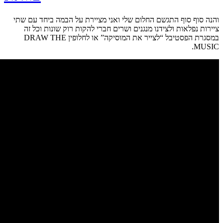
והנה סוף סוף התגשם החלום שלי ואני מציירת על הבמה ביחד עם שתי
ציירות נפלאות ולצידנו מנגנים ושרים חברי להקות רוק שונות וכל זה
במסגרת הפסטיבל “לצייר את המוסיקה” או לחלופין DRAW THE
MUSIC.