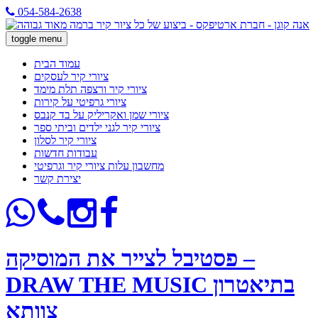
054-584-2638
toggle menu
עמוד הבית
ציורי קיר לעסקים
ציורי קיר ורצפה תלת מימד
ציורי גרפיטי על קירות
ציורי שמן ואקריליק על בד קנבס
ציורי קיר לגני ילדים וביתי ספר
ציורי קיר לסלון
עבודות חדשות
מחשבון עלות ציורי קיר וגרפיטי
יצירת קשר
פסטיבל לצייר את המוסיקה –
DRAW THE MUSIC בתיאטרון
צוותא