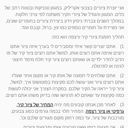
אני יוצרת ציורים בצבעי אקריליק, במגוון טכניקות ובטווח רחב של
כלים. המגוון והגודל של ציורי הקיר משתנה לפי צרכי הלקוח.
במהלך השנים צברתי ניסיון וידע ביצירת ציורים בחומרים שונים,
אני מציירת על חומרים נוספים כמו עץ, ברזל, קנבס ועוד.
תהליך הזמנת ציורי קיר ורצפה הוא כזה:
1) אתם יוצרים קשר איתי ומסבירים לי בערך איזה ציור אתם
רוצים ואיפה אתם רוצים אותו, למשל אתם רוצים ציור קיר של פו
הדוב לחדר ילדים או שאתם רוצים ציור קיר תלת מימד חיצוני
לגינה או לפרגולה.
2) אתם שולחים לי תמונה של אותו קיר או מקום אחר שעליו
אתם רוצים ציור ואני עושה לכם סקיצות בפוטושופ איך, למשל,
ציור קיר ייראה על הקיר שלכם. במקרה הצורך אני יכולה לעשות
כמה סקיצות עד שאתם לא תרגישו שזה בדיוק משהו אתם רוצים.
3) לאחר מכן אנחנו קובעים מה יהיה
המחיר של ציור קיר,
גרפיטי או ציור רצפה
. המחיר תלוי בכמה גורמים כסוג צבעים,
מורכבות של ציור, עד כמה רחוק מקום מגורים שלכם וכו'.
4) אני מגיעה בזמן שאנו קובעים אותו ומבצעת ציורים