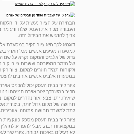
הבחירה של הציור נעשית על ידי הלקוח
העבודה מכיר את העסק שלו ויודע מה מ
צריך להדגיש את הבידול הזה.
דוגמא לכך היא ציור הקיר במסעדת אל
למסעדה מגיעים אנשים מכל הארץ בשל
גדול של אלביס והמקום נקרא על שם ה
של הזמר המפורסם ועשרות ציורי קיר 
ולקוחות תמיד חוזרים למקום. ציור הקיר
במסעדת אלביס אנשים אוהבים להצטלם 
ציור קיר בבית העסק יכול להכניס אוירה
הקיר במשרדך יצור אוירה חמימה ונינו
שיאירו, יתנו צבע ואור נהדרים למקום. נ
תחושה של מקום גדול יותר, ביצירת אש
לתת למשרד תחושה פתוחה ואוורירית.
ציור קיר בבית העסק מספק פונקציות חי
במקצועיות רבה, מבלי להפריע לתהליך
לא רעילים באיכות גבוהה. ציורי קיר לע