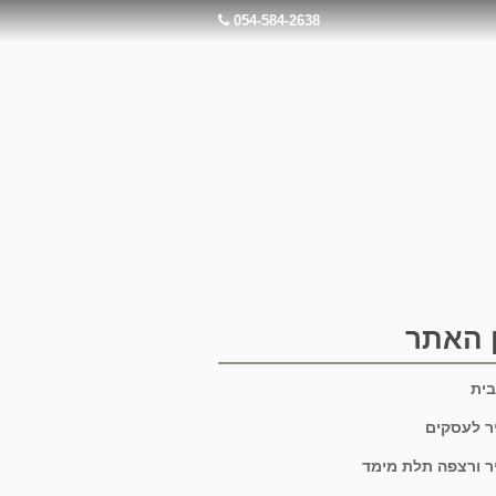
054-584-2638
 האתר
בית
יר לעסקים
יר ורצפה תלת מימד