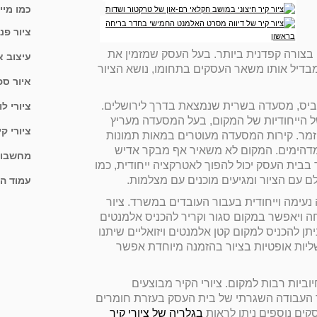
כמו מיי
ציור פנ
 בצורה קפדנית ביותר. בעל העסק שמזמין את
עיצוב א
בדיל אותו משאר העסקים בתחומו, נושא הציור
איור ספ
ביס, מסעדה בשרית שנמצאת בדרך לירושלים.
ציורי ל
 הייחודיות של המקום, בעל המסעדה מעריץ
ציורי ק
זמר. קירות המסעדה מעוטרים במאות תמונות
מדהימים. המקום לא משאיר אף מבקר אדיש
מחשבון 
 בבית העסק יכול להפוך לאטרקציה ייחודית, כמו
עם הציור ומגיעים מוכנים עם מצלמות.
עמוד ה
 נעימה וייחודית בעבור העובדים במשרד. ציור
חה ויאפשר במקום סגור וקריר להכניס אלמנטים
יתן להכניס למקום קטן אלמנטים ויזואליים שיתנו
ליות אופטיות בציור בהזמנה מיוחדת אפשר
וביות רבות למקום. ציורי הקיר מבוצעים
 העבודה השגרתי של בית העסק בעזרת חומרים
סקים נוספים ניתן לראות
בגלריה של ציורי קיר