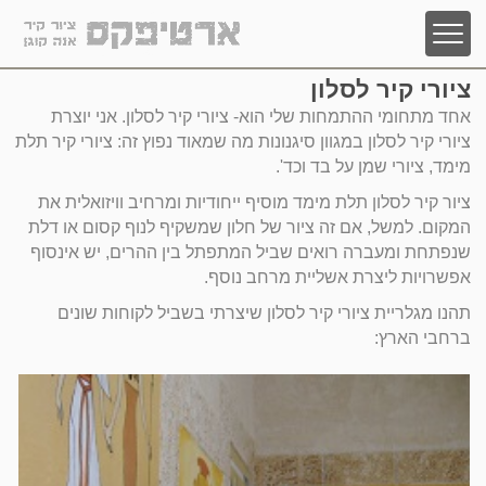
ציורי קיר לסלון
עמוד הבית
אחד מתחומי ההתמחות שלי הוא- ציורי קיר לסלון. אני יוצרת
ציורי קיר לעסקים
ציורי קיר לסלון במגוון סיגנונות מה שמאוד נפוץ זה: ציורי קיר תלת
מימד, ציורי שמן על בד וכד'.
ציורי קיר ורצפה תלת מימד
ציור קיר לסלון תלת מימד מוסיף ייחודיות ומרחיב וויזואלית את
ציורי גרפיטי על קירות
המקום. למשל, אם זה ציור של חלון שמשקיף לנוף קסום או דלת
שנפתחת ומעברה רואים שביל המתפתל בין ההרים, יש אינסוף
ציורי שמן ואקריליק על בד קנבס
אפשרויות ליצרת אשליית מרחב נוסף.
תהנו מגלריית ציורי קיר לסלון שיצרתי בשביל לקוחות שונים
ציורי קיר לגני ילדים וביתי ספר
ברחבי הארץ:
ציורי קיר לסלון
עבודות חדשות
מחשבון עלות ציורי קיר וגרפיטי