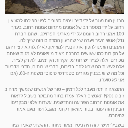
הבניין הזה נעזב על ידי דייריו ימים ספורים לפני הפיכתו למוזיאון
רחוב על ידי מספר רב של אמנים מתחום אמנות רחוב. בערך
100 אמני רחוב הוזמנו על ידי מארגני הפרויקט, שהם חברת
נדלן-אנשי העיר ויערה שץ שהרעיון המדהים הזה שייך לה.
האמנים הוזמנו להפוך את הבניין למוזיאון. לא לתלות את ציוריהם
על הקירות כמו שעושים בהרבה מאוד מוזיאונים לאומנות שאתם
מכירים, אלה לצייר ישירות על הקירות הקיימים. ולא רק לצייר,
אלה לעשות מה שבא להם בדירות, חדרי שירותים, חדרי מדרגות
וכל מה שיש בבניין מגורים סטנדרטי טיפוסי משנות ה-60. (אם
אני לא טועה).
התוצאה הייתה מעבר לכל דמיון – טור של אנשים שנמשך מרחוב
ז’בוטינסקי! האנשים האלה עמדו בתור מהבוקר בשביל לראות
את אומנות הרחוב הפרועה והחדשנית. עשרות אלפי מבקרים!
הבינין הזה עומד בטור מוזיאון רק זמן מוגבל ועוד מעט אמור
להיהרס.
בשבילי אישית זה היה ניסיון מאוד מיוחד. הרגשתי שאני והציור