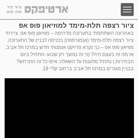
ציור רצפה תלת-מימד למוזיאון פופ אפ
עמוד הבית
באחרונה השתתפתי בתערוכה מדהימה – מוזיאון פופ אפ. ציירתי
ציורי קיר לעסקים
ציור רצפה תלת-מימד (אנמורפוזה) בכניסה לבניין של התערוכה.
מוזיאון פופ אפ – כך נקרא פרויקט אומנותי חדש במרכז תל אביב.
ציורי קיר ורצפה תלת מימד
אז מה זה בעצם היה? (כי זה נמשך רק שבוע -התחיל ביום
הבחירות.) נתחיל מלענות על השאלה: איפו כל זה התרחש?
ציורי גרפיטי על קירות
בבניין מגורים במרכז תל אביב ברחוב קליי 18.
ציורי שמן ואקריליק על בד קנבס
ציורי קיר לגני ילדים וביתי ספר
ציורי קיר לסלון
עבודות חדשות
מחשבון עלות ציורי קיר וגרפיטי