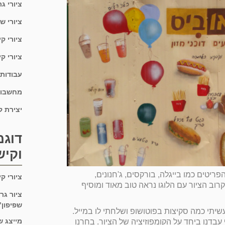
ציורי ג
ציורי ש
ציורי ק
ציורי קי
עבודות
מחשבון 
יצירת 
דוגמ
וקיש
8 שעות עבודה. הפריטים כמו בייגלה, בורקסים, ג'חנונים,
ציורי ק
וב הציור עם הלוגו נראה טוב מאוד ומוסיף
ציור גר
שפיפון”
עשיתי כמה סקיצות בפוטושופ ושלחתי לו במייל.
מייצג ש
עבדנו ביחד על הקומפוזיציה של הציור. בחרנו